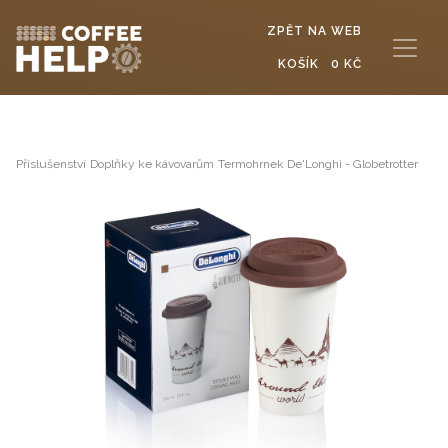
ZPĚT NA WEB
KOŠÍK
0 KČ
Příslušenství
Doplňky ke kávovarům
Termohrnek De'Longhi - Globetrotter