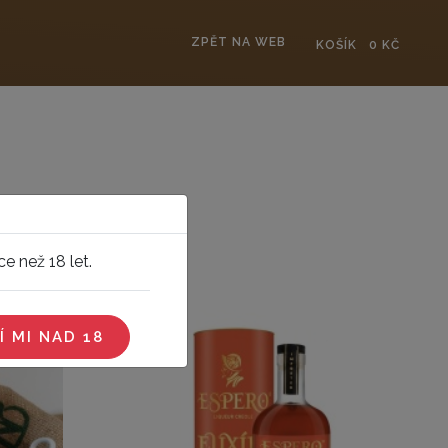
ZPĚT NA WEB
KOŠÍK
0 KČ
e než 18 let.
Í MI NAD 18