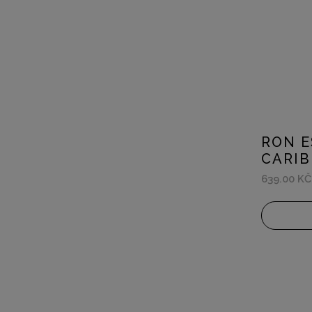
RON E
CARI
639.00 KČ