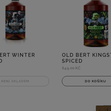
ERT WINTER
OLD BERT KING
D
SPICED
Č
649.00 KČ
NENÍ SKLADEM
DO KOŠÍKU
‹
1