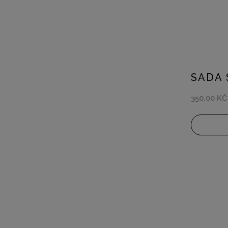
SADA 
350.00 KČ