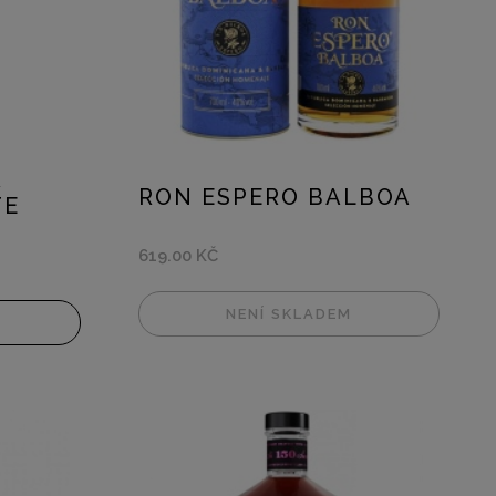
R
RON ESPERO BALBOA
TE
619.00 KČ
NENÍ SKLADEM