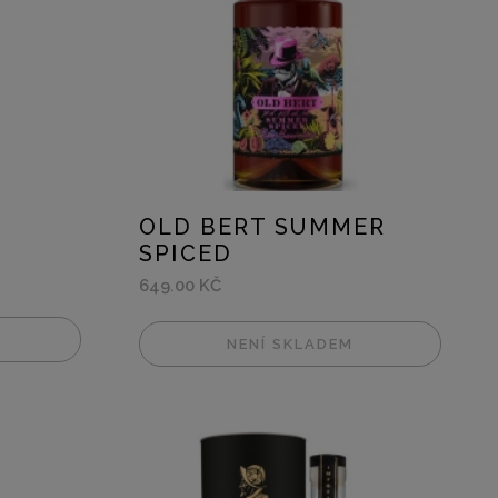
OLD BERT SUMMER
SPICED
649.00 KČ
NENÍ SKLADEM