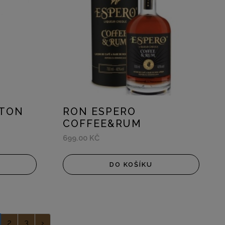
STON
RON ESPERO
COFFEE&RUM
699.00 KČ
DO KOŠÍKU
2
3
›