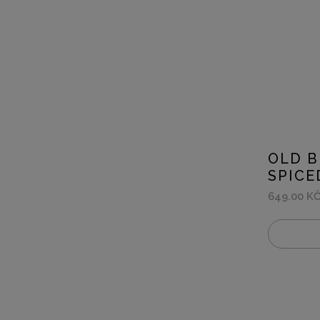
OLD B
SPICE
649.00 K