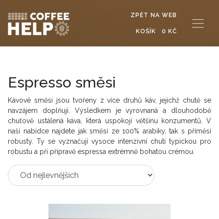
ZPĚT NA WEB
KOŠÍK
0 KČ
Espresso směsi
Kávové směsi jsou tvořeny z více druhů káv, jejichž chutě se
navzájem doplňují. Výsledkem je vyrovnaná a dlouhodobě
chuťově ustálená káva, která uspokojí většinu konzumentů. V
naší nabídce najdete jak směsi ze 100% arabiky, tak s příměsí
robusty. Ty se vyznačují vysoce intenzivní chutí typickou pro
robustu a při přípravě espressa extrémně bohatou crémou.