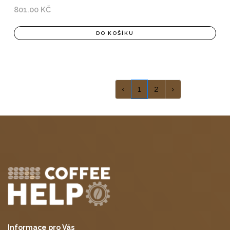
801.00 KČ
DO KOŠÍKU
‹
1
2
›
Informace pro Vás