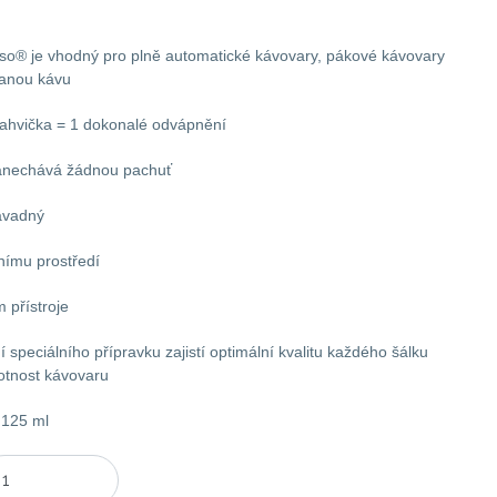
so® je vhodný pro plně automatické kávovary, pákové kávovary
vanou kávu
 lahvička = 1 dokonalé odvápnění
anechává žádnou pachuť
ávadný
tnímu prostředí
 přístroje
 speciálního přípravku zajistí optimální kvalitu každého šálku
votnost kávovaru
 125 ml