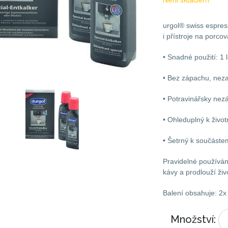
Není skladem
urgol® swiss espres
i přístroje na porco
• Snadné použití: 1
• Bez zápachu, nez
• Potravinářsky nez
• Ohleduplný k živo
• Šetrný k součástem
Pravidelné používání
kávy a prodlouží ži
Balení obsahuje: 2x
Množství: