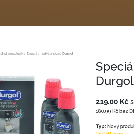
istící prostředky
Speciální odvápňovač Durgol
Speciá
Durgol
219.00 Kč
s
180.99 Kč bez 
Typ:
Nový produ