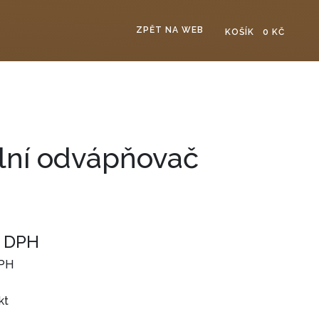
ZPĚT NA WEB
KOŠÍK
0 KČ
lní odvápňovač
 DPH
DPH
kt